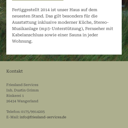
Fertiggestellt 2014 ist unser Haus auf dem
neuesten Stand. Das gilt besonders für die
Ausstattung inklusive moderner Küche, Stereo-
Musikanlage (mp3-Unterstützung), Fernseher mit
Kabelanschluss sowie einer Sauna in jeder
Wohnung.
Kontakt
Friesland Services
Inh. Dustin Grimm
Rinkerei 1
26434 Wangerland
Telefon: 0175/9914205
E-Mail:
info@friesland-services.de